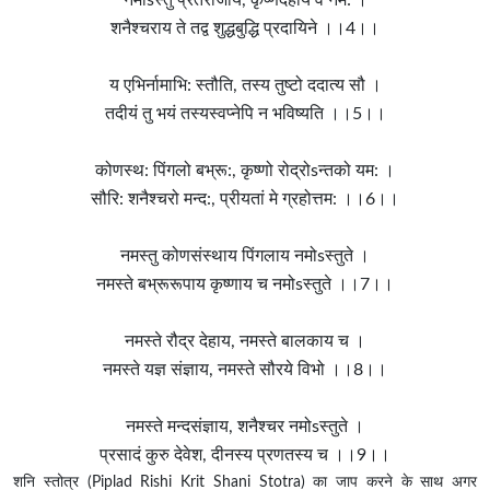
नमोsस्तु प्रेतराजाय, कृष्णदेहाय वै नम: ।
शनैश्चराय ते तद्व शुद्धबुद्धि प्रदायिने ।।4।।
य एभिर्नामाभि: स्तौति, तस्य तुष्टो ददात्य सौ ।
तदीयं तु भयं तस्यस्वप्नेपि न भविष्यति ।।5।।
कोणस्थ: पिंगलो बभ्रू:, कृष्णो रोद्रोsन्तको यम: ।
सौरि: शनैश्चरो मन्द:, प्रीयतां मे ग्रहोत्तम: ।।6।।
नमस्तु कोणसंस्थाय पिंगलाय नमोsस्तुते ।
नमस्ते बभ्रूरूपाय कृष्णाय च नमोsस्तुते ।।7।।
नमस्ते रौद्र देहाय, नमस्ते बालकाय च ।
नमस्ते यज्ञ संज्ञाय, नमस्ते सौरये विभो ।।8।।
नमस्ते मन्दसंज्ञाय, शनैश्चर नमोsस्तुते ।
प्रसादं कुरु देवेश, दीनस्य प्रणतस्य च ।।9।।
शनि स्तोत्र (Piplad Rishi Krit Shani Stotra) का जाप करने के साथ अगर