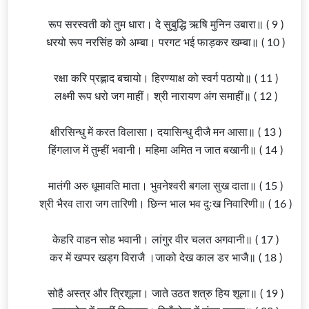
रूप सरस्वती को तुम धारा। दे सुबुद्धि ऋषि मुनिन उबारा॥ ( 9 )
धरयो रूप
नरसिंह
को अम्बा। परगट भई फाड़कर खम्बा॥ ( 10 )
रक्षा करि प्रह्लाद बचायो। हिरण्याक्ष को
स्वर्ग
पठायो॥ ( 11 )
लक्ष्मी
रूप धरो जग माहीं। श्री
नारायण
अंग समाहीं॥ ( 12 )
क्षीरसिन्धु में करत विलासा। दयासिन्धु दीजै मन आसा॥ ( 13 )
हिंगलाज में तुम्हीं भवानी। महिमा अमित न जात बखानी॥ ( 14 )
मातंगी अरु धूमावति माता। भुवनेश्वरी बगला सुख दाता॥ ( 15 )
श्री
भैरव
तारा जग तारिणी। छिन्न भाल भव दुःख निवारिणी॥ ( 16 )
केहरि वाहन सोह भवानी। लांगुर वीर चलत अगवानी॥ ( 17 )
कर में खप्पर खड्ग विराजै ।जाको देख काल डर भाजै॥ ( 18 )
सोहै अस्त्र और त्रिशूला। जाते उठत शत्रु हिय शूला॥ ( 19 )