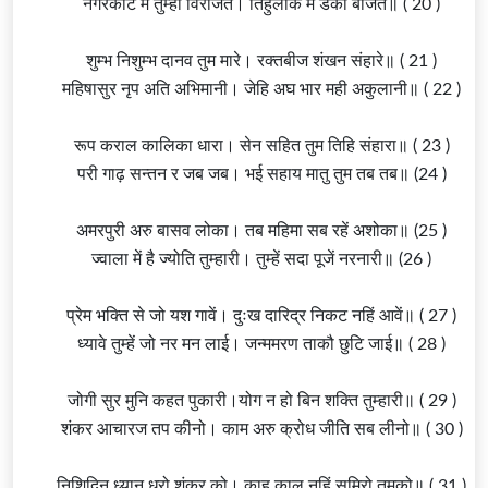
नगरकोट में तुम्हीं विराजत। तिहुँलोक में डंका बाजत॥ ( 20 )
शुम्भ निशुम्भ दानव तुम मारे। रक्तबीज शंखन संहारे॥ ( 21 )
महिषासुर नृप अति अभिमानी। जेहि अघ भार मही अकुलानी॥ ( 22 )
रूप कराल कालिका धारा। सेन सहित तुम तिहि संहारा॥ ( 23 )
परी गाढ़ सन्तन र जब जब। भई सहाय मातु तुम तब तब॥ (24 )
अमरपुरी अरु बासव लोका। तब महिमा सब रहें अशोका॥ (25 )
ज्वाला
में है ज्योति तुम्हारी। तुम्हें सदा पूजें नरनारी॥ (26 )
प्रेम भक्ति से जो यश गावें। दुःख दारिद्र निकट नहिं आवें॥ ( 27 )
ध्यावे तुम्हें जो नर मन लाई। जन्ममरण ताकौ छुटि जाई॥ ( 28 )
जोगी सुर मुनि कहत पुकारी।योग न हो बिन शक्ति तुम्हारी॥ ( 29 )
शंकर
आचारज तप कीनो। काम अरु क्रोध जीति सब लीनो॥ ( 30 )
निशिदिन ध्यान धरो
शंकर
को। काहु काल नहिं सुमिरो तुमको॥ ( 31 )