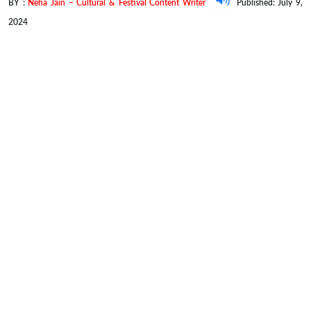
BY :
Neha Jain – Cultural & Festival Content Writer
Published: July 9,
2024