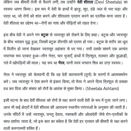
लेकिन जब बीमारी तेजी से फैलने लगी, तब उन्होंने
देवी शीतला
(Devi Sheetala) का
स्वरूप धारण किया। इस रूप में देवी के हाथों में झाड़ू, सूप, ठंडे जल से भरा घड़ा और
पात्र था, जो रोगों को शांत करने और शीतलता प्रदान करने का प्रतीक माना जाता है।
देवी शीतला का उद्देश्य था—रोगों का नाश और पीड़ितों को राहत देना।
इस बीच देवी ने अपने गण
बटुक
से ज्वरासुर को रोकने के लिए कहा। बटुक और ज्वरासुर
के बीच भयंकर युद्ध हुआ, जिसमें बटुक वीरगति को प्राप्त हो गया। बटुक के शरीर का धूल
में विलीन हो जाना देखकर ज्वरासुर अहंकार से भर गया। तभी उसके सामने एक अत्यंत
भयानक रूप प्रकट हुआ—तीन नेत्र, चार भुजाएँ, हाथों में त्रिशूल, तलवार और कुल्हाड़ी,
गले में खोपड़ियों की माला। यह रूप था
भैरव
, यानी स्वयं भगवान शिव का उग्र स्वरूप।
भैरव ने ज्वरासुर को चेतावनी दी कि वह देवी कात्यायनी (दुर्गा) के चरणों में आत्मसमर्पण
करे। जब ज्वरासुर ने ऐसा करने से इंकार किया, तो भैरव ने अपने दिव्य त्रिशूल से उसका
वध कर दिया और संसार को रोगों के आतंक से मुक्त किया। (Sheetala Ashtami)
इसी घटना के बाद देवी शीतला को रोगों से रक्षा करने वाली देवी के रूप में पूजा जाने लगा।
आज भी कई क्षेत्रों में देवी शीतला की आराधना स्थानीय परंपराओं के अनुसार की जाती है।
उनके मंदिरों में उन्हें ज्वरासुर, घनतु देवता, रक्तबती और ओलादेवी जैसे रोग-प्रतीकों के
साथ दर्शाया जाता है, जो इस बात का संकेत है कि देवी हर प्रकार की बीमारी से रक्षा करने
वाली करुणामयी शक्ति हैं।