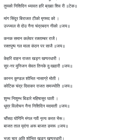
तुमको निशिदिन ध्यावत हरि ब्रह्मा शिव री ॥टेक॥
मांग सिंदूर बिराजत टीको मृगमद को ।
उज्ज्वल से दोउ नैना चंद्रबदन नीको ॥जय॥
कनक समान कलेवर रक्ताम्बर राजै।
रक्तपुष्प गल माला कंठन पर साजै ॥जय॥
केहरि वाहन राजत खड्ग खप्परधारी ।
सुर-नर मुनिजन सेवत तिनके दुःखहारी ॥जय॥
कानन कुण्डल शोभित नासाग्रे मोती ।
कोटिक चंद्र दिवाकर राजत समज्योति ॥जय॥
शुम्भ निशुम्भ बिडारे महिषासुर घाती ।
धूम्र विलोचन नैना निशिदिन मदमाती ॥जय॥
चौंसठ योगिनि मंगल गावैं नृत्य करत भैरू।
बाजत ताल मृदंगा अरू बाजत डमरू ॥जय॥
भुजा चार अति शोभित खड्ग खप्परधारी।