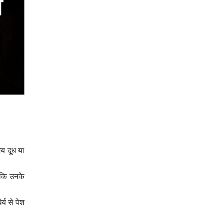
य दूध या
ताकि उनके
्य से पेश