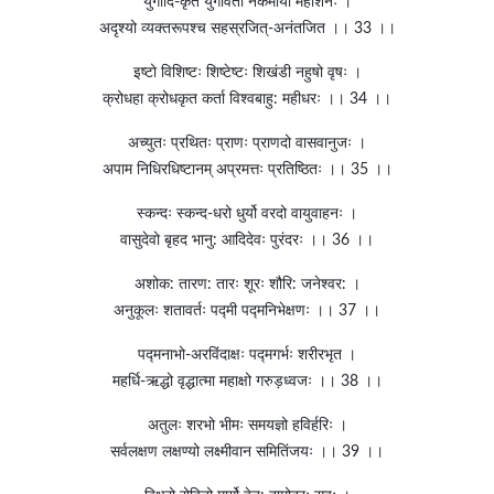
युगादि-कृत युगावर्तो नैकमायो महाशनः ।
अदृश्यो व्यक्तरूपश्च सहस्रजित्-अनंतजित ।। 33 ।।
इष्टो विशिष्टः शिष्टेष्टः शिखंडी नहुषो वृषः ।
क्रोधहा क्रोधकृत कर्ता विश्वबाहु: महीधरः ।। 34 ।।
अच्युतः प्रथितः प्राणः प्राणदो वासवानुजः ।
अपाम निधिरधिष्टानम् अप्रमत्तः प्रतिष्ठितः ।। 35 ।।
स्कन्दः स्कन्द-धरो धुर्यो वरदो वायुवाहनः ।
वासुदेवो बृहद भानु: आदिदेवः पुरंदरः ।। 36 ।।
अशोक: तारण: तारः शूरः शौरि: जनेश्वर: ।
अनुकूलः शतावर्तः पद्मी पद्मनिभेक्षणः ।। 37 ।।
पद्मनाभो-अरविंदाक्षः पद्मगर्भः शरीरभृत ।
महर्धि-ऋद्धो वृद्धात्मा महाक्षो गरुड़ध्वजः ।। 38 ।।
अतुलः शरभो भीमः समयज्ञो हविर्हरिः ।
सर्वलक्षण लक्षण्यो लक्ष्मीवान समितिंजयः ।। 39 ।।