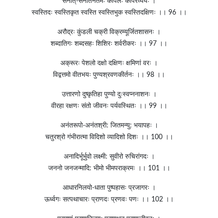
सनात्-सनातनतमः कपिलः कपिरव्ययः ।
स्वस्तिदः स्वस्तिकृत स्वस्ति स्वस्तिभुक स्वस्तिदक्षिणः ।। 96 ।।
अरौद्रः कुंडली चक्री विक्रम्यूर्जितशासनः ।
शब्दातिगः शब्दसहः शिशिरः शर्वरीकरः ।। 97 ।।
अक्रूरः पेशलो दक्षो दक्षिणः क्षमिणां वरः ।
विद्वत्तमो वीतभयः पुण्यश्रवणकीर्तनः ।। 98 ।।
उत्तारणो दुष्कृतिहा पुण्यो दुःस्वप्ननाशनः ।
वीरहा रक्षणः संतो जीवनः पर्यवस्थितः ।। 99 ।।
अनंतरूपो-अनंतश्री: जितमन्यु: भयापहः ।
चतुरश्रो गंभीरात्मा विदिशो व्यादिशो दिशः ।। 100 ।।
अनादिर्भूर्भुवो लक्ष्मी: सुवीरो रुचिरांगदः ।
जननो जनजन्मादि: भीमो भीमपराक्रमः ।। 101 ।।
आधारनिलयो-धाता पुष्पहासः प्रजागरः ।
ऊर्ध्वगः सत्पथाचारः प्राणदः प्रणवः पणः ।। 102 ।।