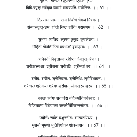
सुधन्वा खण्डपरशुर्दारुणो द्रविणप्रदः ।
दिवि:स्पृक् सर्वदृक व्यासो वाचस्पति:अयोनिजः ।। 61 ।।
त्रिसामा सामगः साम निर्वाणं भेषजं भिषक ।
संन्यासकृत्-छमः शांतो निष्ठा शांतिः परायणम ।। 62 ।।
शुभांगः शांतिदः स्रष्टा कुमुदः कुवलेशयः ।
गोहितो गोपतिर्गोप्ता वृषभाक्षो वृषप्रियः ।। 63 ।।
अनिवर्ती निवृत्तात्मा संक्षेप्ता क्षेमकृत्-शिवः ।
श्रीवत्सवक्षाः श्रीवासः श्रीपतिः श्रीमतां वरः ।। 64 ।।
श्रीदः श्रीशः श्रीनिवासः श्रीनिधिः श्रीविभावनः ।
श्रीधरः श्रीकरः श्रेयः श्रीमान्-लोकत्रयाश्रयः ।। 65 ।।
स्वक्षः स्वंगः शतानंदो नंदिर्ज्योतिर्गणेश्वर: ।
विजितात्मा विधेयात्मा सत्कीर्तिश्छिन्नसंशयः ।। 66 ।।
उदीर्णः सर्वत:चक्षुरनीशः शाश्वतस्थिरः ।
भूशयो भूषणो भूतिर्विशोकः शोकनाशनः ।। 67 ।।