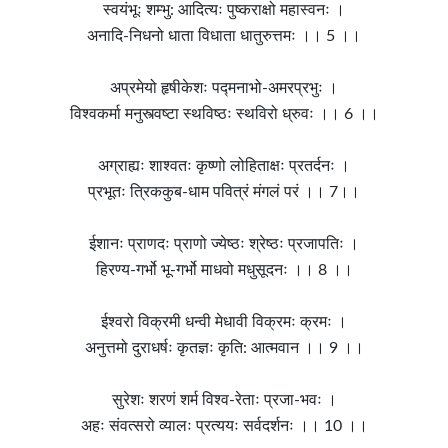
स्वयंभूः शम्भु: आदित्यः पुष्कराक्षो महास्वनः ।
अनादि-निधनो धाता विधाता धातुरुत्तमः ।। 5 ।।
अप्रमेयो हृषीकेशः पद्मनाभो-अमरप्रभुः ।
विश्वकर्मा मनुस्त्वष्टा स्थविष्ठः स्थविरो ध्रुवः ।। 6 ।।
अग्राह्यः शाश्वतः कृष्णो लोहिताक्षः प्रतर्दनः ।
प्रभूतः त्रिककुब-धाम पवित्रं मंगलं परं ।। 7।।
ईशानः प्राणदः प्राणो ज्येष्ठः श्रेष्ठः प्रजापतिः ।
हिरण्य-गर्भो भू-गर्भो माधवो मधुसूदनः ।। 8 ।।
ईश्वरो विक्रमी धन्वी मेधावी विक्रमः क्रमः ।
अनुत्तमो दुराधर्षः कृतज्ञः कृति: आत्मवान ।। 9 ।।
सुरेशः शरणं शर्म विश्व-रेताः प्रजा-भवः ।
अहः संवत्सरो व्यालः प्रत्ययः सर्वदर्शनः ।। 10 ।।