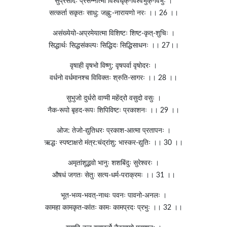
सुप्रसादः प्रसन्नात्मा विश्वधृक्-विश्वभुक्-विभुः ।
सत्कर्ता सकृतः साधु: जह्नु:-नारायणो नरः ।। 26 ।।
असंख्येयो-अप्रमेयात्मा विशिष्टः शिष्ट-कृत्-शुचिः ।
सिद्धार्थः सिद्धसंकल्पः सिद्धिदः सिद्धिसाधनः ।। 27।।
वृषाही वृषभो विष्णु: वृषपर्वा वृषोदरः ।
वर्धनो वर्धमानश्च विविक्तः श्रुति-सागरः ।। 28 ।।
सुभुजो दुर्धरो वाग्मी महेंद्रो वसुदो वसुः ।
नैक-रूपो बृहद-रूपः शिपिविष्टः प्रकाशनः ।। 29 ।।
ओज: तेजो-द्युतिधरः प्रकाश-आत्मा प्रतापनः ।
ऋद्धः स्पष्टाक्षरो मंत्र:चंद्रांशु: भास्कर-द्युतिः ।। 30 ।।
अमृतांशूद्भवो भानुः शशबिंदुः सुरेश्वरः ।
औषधं जगतः सेतुः सत्य-धर्म-पराक्रमः ।। 31 ।।
भूत-भव्य-भवत्-नाथः पवनः पावनो-अनलः ।
कामहा कामकृत-कांतः कामः कामप्रदः प्रभुः ।। 32 ।।