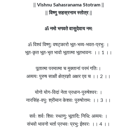
||
Vishnu Sahasranama Stotram
||
||
विष्णु सहस्रनाम स्तोत्र
||
ॐ नमो भगवते वासुदेवाय नम:
ॐ विश्वं विष्णु: वषट्कारो भूत-भव्य-भवत-प्रभुः ।
भूत-कृत भूत-भृत भावो भूतात्मा भूतभावनः ।। 1 ।।
पूतात्मा परमात्मा च मुक्तानां परमं गतिः।
अव्ययः पुरुष साक्षी क्षेत्रज्ञो अक्षर एव च ।। 2 ।।
योगो योग-विदां नेता प्रधान-पुरुषेश्वरः ।
नारसिंह-वपुः श्रीमान केशवः पुरुषोत्तमः ।। 3 ।।
सर्वः शर्वः शिवः स्थाणु: भूतादि: निधि: अव्ययः ।
संभवो भावनो भर्ता प्रभवः प्रभु: ईश्वरः ।। 4 ।।