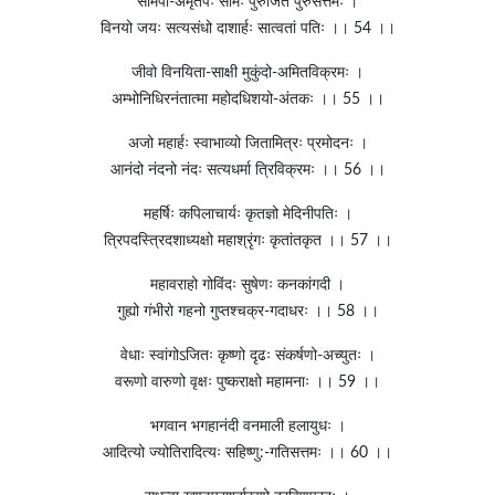
सोमपो-अमृतपः सोमः पुरुजित पुरुसत्तमः ।
विनयो जयः सत्यसंधो दाशार्हः सात्वतां पतिः ।। 54 ।।
जीवो विनयिता-साक्षी मुकुंदो-अमितविक्रमः ।
अम्भोनिधिरनंतात्मा महोदधिशयो-अंतकः ।। 55 ।।
अजो महार्हः स्वाभाव्यो जितामित्रः प्रमोदनः ।
आनंदो नंदनो नंदः सत्यधर्मा त्रिविक्रमः ।। 56 ।।
महर्षिः कपिलाचार्यः कृतज्ञो मेदिनीपतिः ।
त्रिपदस्त्रिदशाध्यक्षो महाश्रृंगः कृतांतकृत ।। 57 ।।
महावराहो गोविंदः सुषेणः कनकांगदी ।
गुह्यो गंभीरो गहनो गुप्तश्चक्र-गदाधरः ।। 58 ।।
वेधाः स्वांगोऽजितः कृष्णो दृढः संकर्षणो-अच्युतः ।
वरूणो वारुणो वृक्षः पुष्कराक्षो महामनाः ।। 59 ।।
भगवान भगहानंदी वनमाली हलायुधः ।
आदित्यो ज्योतिरादित्यः सहिष्णु:-गतिसत्तमः ।। 60 ।।