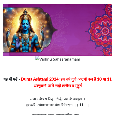
यह भी पढ़ें -
Durga Ashtami 2024: इस वर्ष दुर्गा अष्टमी कब है 10 या 11
अक्टूबर? जाने सही तारीख व मुहूर्त
अजः सर्वेश्वरः सिद्धः सिद्धिः सर्वादि: अच्युतः ।
वृषाकपि: अमेयात्मा सर्व-योग-विनिःसृतः ।। 11 ।।