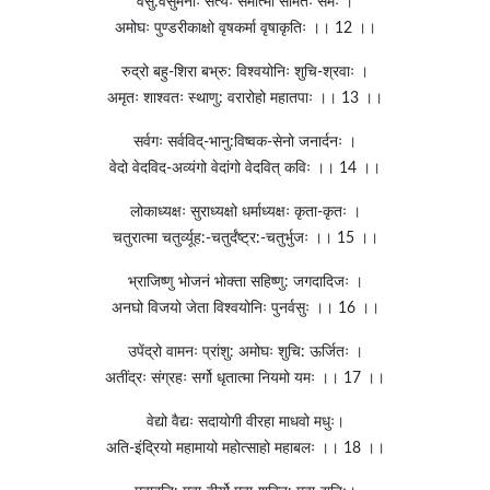
वसु:वसुमनाः सत्यः समात्मा संमितः समः ।
अमोघः पुण्डरीकाक्षो वृषकर्मा वृषाकृतिः ।। 12 ।।
रुद्रो बहु-शिरा बभ्रु: विश्वयोनिः शुचि-श्रवाः ।
अमृतः शाश्वतः स्थाणु: वरारोहो महातपाः ।। 13 ।।
सर्वगः सर्वविद्-भानु:विष्वक-सेनो जनार्दनः ।
वेदो वेदविद-अव्यंगो वेदांगो वेदवित् कविः ।। 14 ।।
लोकाध्यक्षः सुराध्यक्षो धर्माध्यक्षः कृता-कृतः ।
चतुरात्मा चतुर्व्यूह:-चतुर्दंष्ट्र:-चतुर्भुजः ।। 15 ।।
भ्राजिष्णु भोजनं भोक्ता सहिष्णु: जगदादिजः ।
अनघो विजयो जेता विश्वयोनिः पुनर्वसुः ।। 16 ।।
उपेंद्रो वामनः प्रांशु: अमोघः शुचि: ऊर्जितः ।
अतींद्रः संग्रहः सर्गो धृतात्मा नियमो यमः ।। 17 ।।
वेद्यो वैद्यः सदायोगी वीरहा माधवो मधुः।
अति-इंद्रियो महामायो महोत्साहो महाबलः ।। 18 ।।