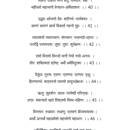
विक्षरो रोहितो मार्गो हेतु: दामोदरः सहः ।
महीधरो महाभागो वेगवान-अमिताशनः ।। 40 ।।
उद्भवः क्षोभणो देवः श्रीगर्भः परमेश्वरः ।
करणं कारणं कर्ता विकर्ता गहनो गुहः ।। 41 ।।
व्यवसायो व्यवस्थानः संस्थानः स्थानदो-ध्रुवः ।
परर्रद्वि परमस्पष्टः तुष्टः पुष्टः शुभेक्षणः ।। 42 ।।
रामो विरामो विरजो मार्गो नेयो नयो-अनयः ।
वीरः शक्तिमतां श्रेष्ठ: धर्मो धर्मविदुत्तमः ।। 43 ।।
वैकुंठः पुरुषः प्राणः प्राणदः प्रणवः पृथुः ।
हिरण्यगर्भः शत्रुघ्नो व्याप्तो वायुरधोक्षजः ।। 44।।
ऋतुः सुदर्शनः कालः परमेष्ठी परिग्रहः ।
उग्रः संवत्सरो दक्षो विश्रामो विश्व-दक्षिणः ।। 45 ।।
विस्तारः स्थावर: स्थाणुः प्रमाणं बीजमव्ययम ।
अर्थो अनर्थो महाकोशो महाभोगो महाधनः ।। 46 ।।