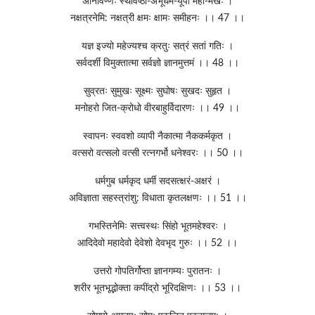
अनिर्विण्णः स्थविष्ठो-अभूर्धर्म-यूपो महा-मखः ।
नक्षत्रनेमि: नक्षत्री क्षमः क्षामः समीहनः ।। 47 ।।
यज्ञ इज्यो महेज्यश्च क्रतुः सत्रं सतां गतिः ।
सर्वदर्शी विमुक्तात्मा सर्वज्ञो ज्ञानमुत्तमं ।। 48 ।।
सुव्रतः सुमुखः सूक्ष्मः सुघोषः सुखदः सुहृत ।
मनोहरो जित-क्रोधो वीरबाहुर्विदारणः ।। 49 ।।
स्वापनः स्ववशो व्यापी नैकात्मा नैककर्मकृत ।
वत्सरो वत्सलो वत्सी रत्नगर्भो धनेश्वरः ।। 50 ।।
धर्मगुब धर्मकृद धर्मी सदसत्क्षरं-अक्षरं ।
अविज्ञाता सहस्त्रांशु: विधाता कृतलक्षणः ।। 51 ।।
गभस्तिनेमिः सत्त्वस्थः सिंहो भूतमहेश्वरः ।
आदिदेवो महादेवो देवेशो देवभृद गुरुः ।। 52 ।।
उत्तरो गोपतिर्गोप्ता ज्ञानगम्यः पुरातनः ।
शरीर भूतभृद्भोक्ता कपींद्रो भूरिदक्षिणः ।। 53 ।।