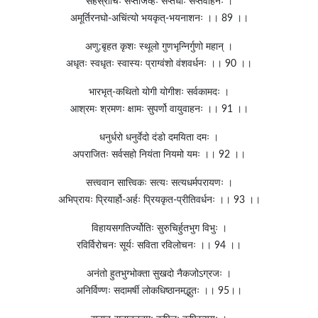
सहस्रार्चिः सप्तजिव्हः सप्तैधाः सप्तवाहनः ।
अमूर्तिरनघो-अचिंत्यो भयकृत्-भयनाशनः ।। 89 ।।
अणु:बृहत कृशः स्थूलो गुणभृन्निर्गुणो महान् ।
अधृतः स्वधृतः स्वास्यः प्राग्वंशो वंशवर्धनः ।। 90 ।।
भारभृत्-कथितो योगी योगीशः सर्वकामदः ।
आश्रमः श्रमणः क्षामः सुपर्णो वायुवाहनः ।। 91 ।।
धनुर्धरो धनुर्वेदो दंडो दमयिता दमः ।
अपराजितः सर्वसहो नियंता नियमो यमः ।। 92 ।।
सत्त्ववान सात्त्विकः सत्यः सत्यधर्मपरायणः ।
अभिप्रायः प्रियार्हो-अर्हः प्रियकृत-प्रीतिवर्धनः ।। 93 ।।
विहायसगतिर्ज्योतिः सुरुचिर्हुतभुग विभुः ।
रविर्विरोचनः सूर्यः सविता रविलोचनः ।। 94 ।।
अनंतो हुतभुग्भोक्ता सुखदो नैकजोऽग्रजः ।
अनिर्विण्णः सदामर्षी लोकधिष्ठानमद्भुतः ।। 95।।