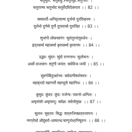
चतुर्मूर्ति: चतुर्बाहु:श्चतुर्व्यूह:चतुर्गतिः ।
चतुरात्मा चतुर्भाव:चतुर्वेदविदेकपात ।। 82 ।।
समावर्तो-अनिवृत्तात्मा दुर्जयो दुरतिक्रमः ।
दुर्लभो दुर्गमो दुर्गो दुरावासो दुरारिहा ।। 83 ।।
शुभांगो लोकसारंगः सुतंतुस्तंतुवर्धनः ।
इंद्रकर्मा महाकर्मा कृतकर्मा कृतागमः ।। 84 ।।
उद्भवः सुंदरः सुंदो रत्ननाभः सुलोचनः ।
अर्को वाजसनः श्रृंगी जयंतः सर्वविज-जयी ।। 85 ।।
सुवर्णबिंदुरक्षोभ्यः सर्ववागीश्वरेश्वरः ।
महाह्रदो महागर्तो महाभूतो महानिधः ।। 86 ।।
कुमुदः कुंदरः कुंदः पर्जन्यः पावनो-अनिलः ।
अमृतांशो-अमृतवपुः सर्वज्ञः सर्वतोमुखः ।। 87 ।।
सुलभः सुव्रतः सिद्धः शत्रुजिच्छत्रुतापनः ।
न्यग्रोधो औदुंबरो-अश्वत्थ:चाणूरांध्रनिषूदनः ।। 88 ।।