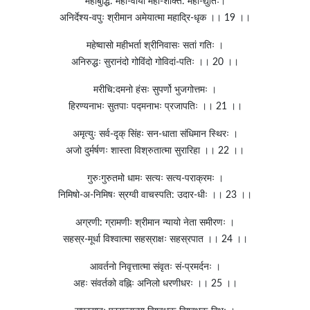
महाबुद्धि: महा-वीर्यो महा-शक्ति: महा-द्युतिः।
अनिर्देश्य-वपुः श्रीमान अमेयात्मा महाद्रि-धृक ।। 19 ।।
महेष्वासो महीभर्ता श्रीनिवासः सतां गतिः ।
अनिरुद्धः सुरानंदो गोविंदो गोविदां-पतिः ।। 20 ।।
मरीचि:दमनो हंसः सुपर्णो भुजगोत्तमः ।
हिरण्यनाभः सुतपाः पद्मनाभः प्रजापतिः ।। 21 ।।
अमृत्युः सर्व-दृक् सिंहः सन-धाता संधिमान स्थिरः ।
अजो दुर्मर्षणः शास्ता विश्रुतात्मा सुरारिहा ।। 22 ।।
गुरुःगुरुतमो धामः सत्यः सत्य-पराक्रमः ।
निमिषो-अ-निमिषः स्रग्वी वाचस्पति: उदार-धीः ।। 23 ।।
अग्रणी: ग्रामणीः श्रीमान न्यायो नेता समीरणः ।
सहस्र-मूर्धा विश्वात्मा सहस्राक्षः सहस्रपात ।। 24 ।।
आवर्तनो निवृत्तात्मा संवृतः सं-प्रमर्दनः ।
अहः संवर्तको वह्निः अनिलो धरणीधरः ।। 25 ।।