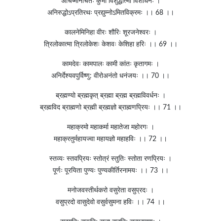
अर्चिष्मानर्चितः कुंभो विशुद्धात्मा विशोधनः ।
अनिरुद्धोऽप्रतिरथः प्रद्युम्नोऽमितविक्रमः ।। 68 ।।
कालनेमिनिहा वीरः शौरिः शूरजनेश्वरः ।
त्रिलोकात्मा त्रिलोकेशः केशवः केशिहा हरिः ।। 69 ।।
कामदेवः कामपालः कामी कांतः कृतागमः ।
अनिर्देश्यवपुर्विष्णु: वीरोअनंतो धनंजयः ।। 70 ।।
ब्रह्मण्यो ब्रह्मकृत् ब्रह्मा ब्रह्म ब्रह्मविवर्धनः ।
ब्रह्मविद ब्राह्मणो ब्रह्मी ब्रह्मज्ञो ब्राह्मणप्रियः ।। 71 ।।
महाक्रमो महाकर्मा महातेजा महोरगः ।
महाक्रतुर्महायज्वा महायज्ञो महाहविः ।। 72 ।।
स्तव्यः स्तवप्रियः स्तोत्रं स्तुतिः स्तोता रणप्रियः ।
पूर्णः पूरयिता पुण्यः पुण्यकीर्तिरनामयः ।। 73 ।।
मनोजवस्तीर्थकरो वसुरेता वसुप्रदः ।
वसुप्रदो वासुदेवो वसुर्वसुमना हविः ।। 74 ।।