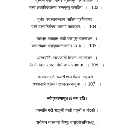
प्रमाणं प्राणनिलयः प्राणभृत प्राणजीवनः ।
तत्त्वं तत्त्वविदेकात्मा जन्ममृत्यु जरातिगः ।। 103 ।।
भूर्भवः स्वस्तरुस्तारः सविता प्रपितामहः ।
यज्ञो यज्ञपतिर्यज्वा यज्ञांगो यज्ञवाहनः ।। 104 ।।
यज्ञभृत्-यज्ञकृत्-यज्ञी यज्ञभुक्-यज्ञसाधनः ।
यज्ञान्तकृत-यज्ञगुह्यमन्नमन्नाद एव च ।। 105 ।।
आत्मयोनिः स्वयंजातो वैखानः सामगायनः ।
देवकीनंदनः स्रष्टा क्षितीशः पापनाशनः ।। 106 ।।
शंखभृन्नंदकी चक्री शार्ङ्गधन्वा गदाधरः ।
रथांगपाणिरक्षोभ्यः सर्वप्रहरणायुधः ।। 107 ।।
सर्वप्रहरणायुध ॐ नमः इति।
वनमालि गदी शार्ङ्गी शंखी चक्री च नंदकी ।
श्रीमान् नारायणो विष्णु: वासुदेवोअभिरक्षतु ।