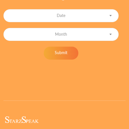
Date
Month
Submit