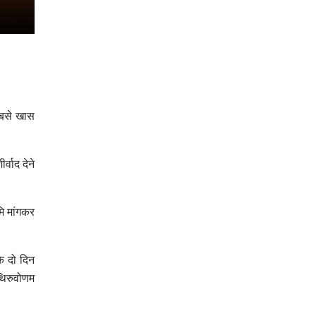
बसे खास
वाद देने
ि मांगकर
े दो दिन
थिरुवोणम