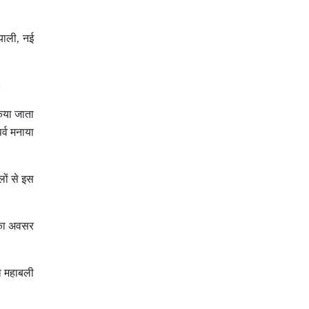
याली, नई
।
किया जाता
्व मनाया
लों से इस
 का अवसर
ा महाबली