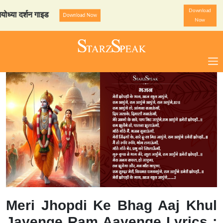
Download
र्शन गाइड
StarzSpeak स्पेश
Download Now
Now
Meri Jhopdi Ke Bhag Aaj Khul
Jayenge Ram Aayenge Lyrics :