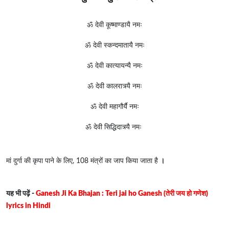
ॐ देवी कूष्माण्डायै नमः
ॐ देवी स्कन्दमातायै नमः
ॐ देवी कात्यायन्यै नमः
ॐ देवी कालरात्र्यै नमः
ॐ देवी महागौर्यै नमः
ॐ देवी सिद्धिदात्र्यै नमः
मां दुर्गा की कृपा पाने के लिए, 108 मंत्रों का जाप किया जाता है
।
https://www.homewaterpro.com/water-softeners-filters.html
यह भी पढ़ें -
Ganesh Ji Ka Bhajan : Teri jai ho Ganesh (तेरी जय हो गणेश)
lyrics in Hindi