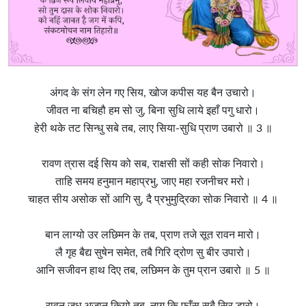
अंगद के संग लेन गए सिय, खोज कपीस यह बैन उचारो।
जीवत ना बचिहौ हम सो जु, बिना सुधि लाये इहाँ पगु धारो।
हेरी थके तट सिन्धु सबे तब, लाए सिया-सुधि प्राण उबारो ॥ 3 ॥
रावण त्रास दई सिय को सब, राक्षसी सों कही सोक निवारो।
ताहि समय हनुमान महाप्रभु, जाए महा रजनीचर मरो।
चाहत सीय असोक सों आगि सु, दै प्रभुमुद्रिका सोक निवारो ॥ 4 ॥
बान लाग्यो उर लछिमन के तब, प्राण तजे सूत रावन मारो।
लै गृह बैद्य सुषेन समेत, तबै गिरि द्रोण सु बीर उपारो।
आनि सजीवन हाथ दिए तब, लछिमन के तुम प्रान उबारो ॥ 5 ॥
रावन जुध अजान कियो तब, नाग कि फाँस सबै सिर डारो।