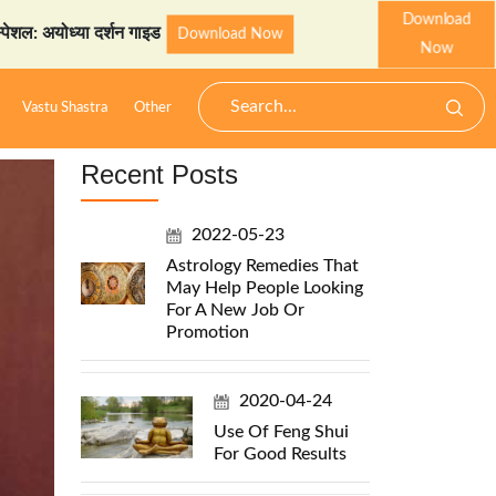
Download
ध्या दर्शन गाइड
StarzSpeak 
Download Now
Now
Vastu Shastra
Other
Recent Posts
2022-05-23
Astrology Remedies That
May Help People Looking
For A New Job Or
Promotion
2020-04-24
Use Of Feng Shui
For Good Results