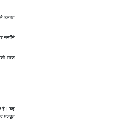
र से उसका
 उन्होंने
उनकी लाज
क है। यह
दैव मजबूत