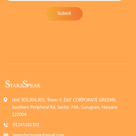
Submit
Unit 303,304,305, Tower 4, DLF CORPORATE GREENS,
Southern Peripheral Rd, Sector 74A, Gurugram, Haryana
122004
01245181101
teamstarzspeak@gmail.com