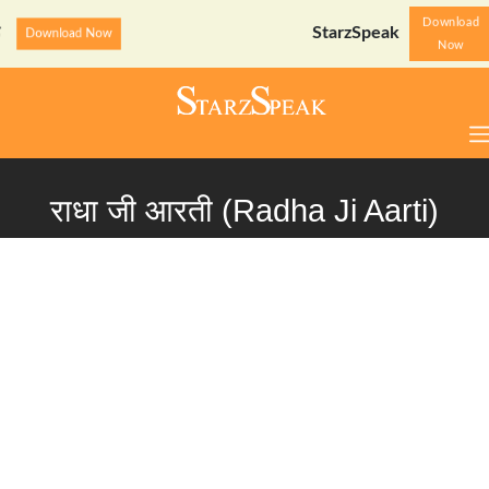
Download
StarzSpeak स्पेशल: अयोध्या दर्शन गाइड
ow
D
Now
राधा जी आरती (Radha Ji Aarti)