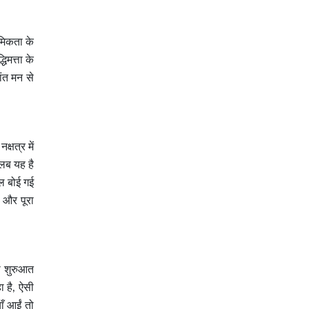
ाथमिकता के
धिमत्ता के
ांत मन से
्षत्र में
तलब यह है
सल बोई गई
 और पूरा
ी शुरुआत
ा है, ऐसी
ाँ आईं तो