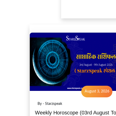
August 3, 2026
By - Starzspeak
Weekly Horoscope (03rd August T