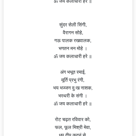
ॐ जय कलाधारी हरे ॥
सुंदर सेली सिंगी,
वैरागन सोहे,
गऊ पालक रखवालक,
भगतन मन मोहे ।
ॐ जय कलाधारी हरे ॥
अंग भभूत रमाई,
मूर्ति प्रभु रंगी,
भय भज्जन दुःख नाशक,
भरथरी के संगी ।
ॐ जय कलाधारी हरे ॥
रोट चढ़त रविवार को,
फल, फूल मिश्री मेवा,
धुप दीप कुदनुं से,