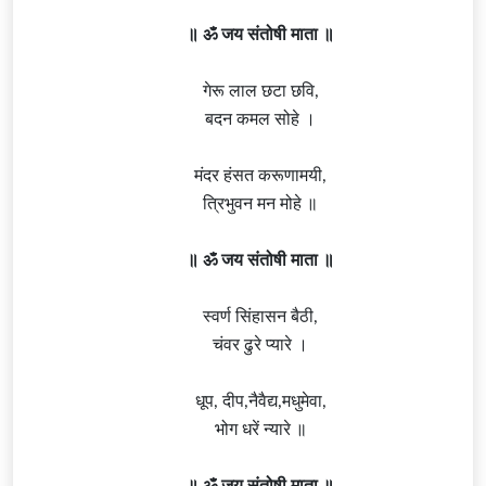
॥ ॐ जय संतोषी माता ॥
गेरू लाल छटा छवि,
बदन कमल सोहे ।
मंदर हंसत करूणामयी,
त्रिभुवन मन मोहे ॥
॥ ॐ जय संतोषी माता ॥
स्वर्ण सिंहासन बैठी,
चंवर ढुरे प्यारे ।
धूप, दीप,नैवैद्य,मधुमेवा,
भोग धरें न्यारे ॥
॥ ॐ जय संतोषी माता ॥